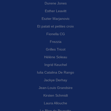
Durene Jones
Esther Leavitt
Eszter Marjanovic
Et patati et petites croix
Fionella CG
Frezzia
Grilles Tricot
Hélène Soleau
Ingrid Keuchel
Iulia Catalina De Rango
Jackye Derhay
Jean-Louis Grandsire
Kirsten Schmidt
Laura Allouche
Le Blog de Prunette