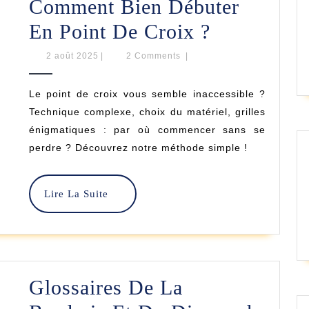
Comment Bien Débuter
Comment
En Point De Croix ?
Bien
2
2 août 2025
|
2 Comments
|
août
Débuter
2025
Le point de croix vous semble inaccessible ?
En
Technique complexe, choix du matériel, grilles
Point
énigmatiques : par où commencer sans se
perdre ? Découvrez notre méthode simple !
De
Croix
Lire
Lire La Suite
?
La
Suite
Glossaires De La