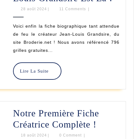
Fiche
28
28 août 2024
|
11 Comments
|
août
Créate
2024
Voici enfin la fiche biographique tant attendue
Jean-
de feu le créateur Jean-Louis Grandsire, du
Louis
site Broderie.net ! Nous avons référencé 796
grilles gratuites...
Grands
Est
Lire
Lire La Suite
Là
La
Suite
!
Notre Première Fiche
Notre
Créatrice Complète !
Première
18
18 août 2024
|
0 Comment
|