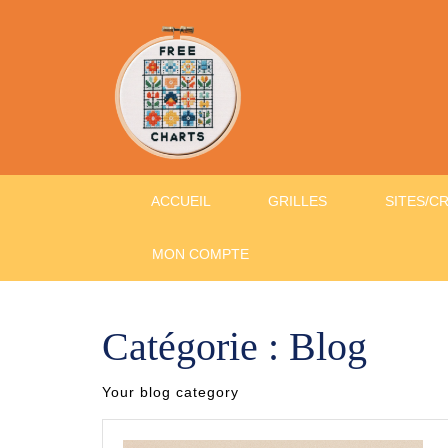
Skip
to
content
ACCUEIL
GRILLES
SITES/C
MON COMPTE
Catégorie :
Blog
Your blog category