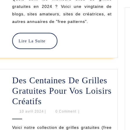
Sites
gratuites en 2024 ? Voici une vingtaine de
De
blogs, sites amateurs, sites de créatrices, et
autres annuaires de "free patterns".
Grill
Gratu
Lire
Lire La Suite
La
Suite
Des Centaines De Grilles
Gratuites Pour Vos Loisirs
Des
Créatifs
Centaines
10
10 avril 2024
|
0 Comment
|
avril
De
2024
Voici notre collection de grilles gratuites (free