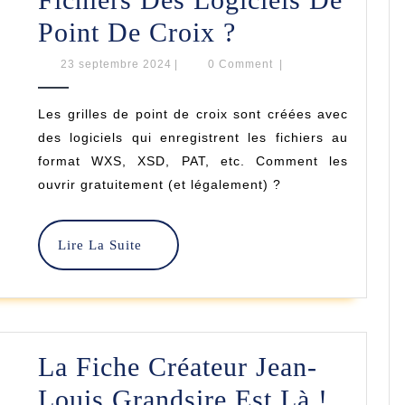
Comment
Point De Croix ?
Ouvrir
23
23 septembre 2024
|
0 Comment
|
septembre
Les
2024
Les grilles de point de croix sont créées avec
Fichiers
des logiciels qui enregistrent les fichiers au
Des
format WXS, XSD, PAT, etc. Comment les
ouvrir gratuitement (et légalement) ?
Logiciels
De
Lire
Lire La Suite
Point
La
Suite
De
Croix
?
La Fiche Créateur Jean-
La
Louis Grandsire Est Là !