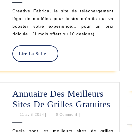
:
2024
Creative Fabrica, le site de téléchargement
10
légal de modèles pour loisirs créatifs qui va
Modèles
booster votre expérience... pour un prix
ridicule ! (1 mois offert ou 10 designs)
Offerts
Parmi
Lire
Lire La Suite
10
La
000
Suite
!
Annuaire Des Meilleurs
Annu
Sites De Grilles Gratuites
Des
11
11 avril 2024
|
0 Comment
|
avril
Meill
2024
Quels sont les meilleurs sites de grilles