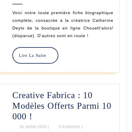
août
Fiche
2024
Voici notre toute première fiche biographique
Créatrice
complète, consacrée à la créatrice Catherine
Complète
Deyts de la boutique en ligne Chouett'alors!
(disparue). D'autres sont en route !
!
Lire
Lire La Suite
La
Suite
Creative Fabrica : 10
Modèles Offerts Parmi 10
Creative
000 !
Fabrica
31
31 juillet 2024
|
0 Comment
|
juillet