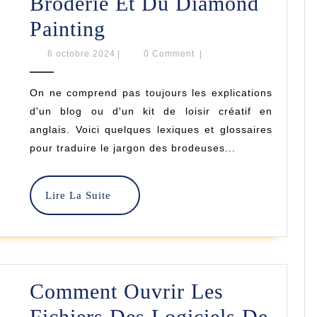
Broderie Et Du Diamond
Glossaires
Painting
De
6
6 octobre 2024
|
0 Comment
|
octobre
La
2024
On ne comprend pas toujours les explications
Broderie
d'un blog ou d'un kit de loisir créatif en
Et
anglais. Voici quelques lexiques et glossaires
pour traduire le jargon des brodeuses...
Du
Diamond
Lire
Lire La Suite
Painting
La
Suite
Comment Ouvrir Les
Fichiers Des Logiciels De