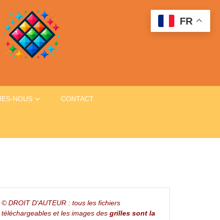
FR
MES-NOUS
CONTACT
© DROIT D'AUTEUR : tous les fichiers
téléchargeables et les images des
grilles sont la