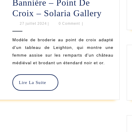
Bannière – Point De
Dame
Croix – Solaria Gallery
Brodant
27
27 juillet 2024
|
0 Comment
|
juillet
La
2024
Modèle de broderie au point de croix adapté
Bannièr
d'un tableau de Leighton, qui montre une
–
femme assise sur les remparts d'un château
médiéval et brodant un étendard noir et or.
Point
De
Lire
Lire La Suite
Croix
La
Suite
–
Solaria
Gallery