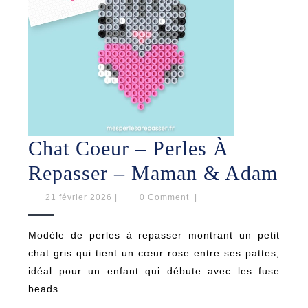
Chat Coeur – Perles À
Cha
Repasser – Maman & Adam
Co
21
21 février 2026
|
0 Comment
|
février
–
2026
Modèle de perles à repasser montrant un petit
Per
chat gris qui tient un cœur rose entre ses pattes,
À
idéal pour un enfant qui débute avec les fuse
beads.
Rep