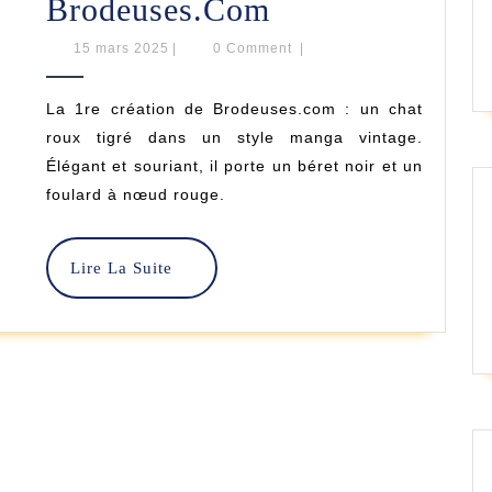
Le
Brodeuses.com
Chat
15
15 mars 2025
|
0 Comment
|
mars
Français
2025
La 1re création de Brodeuses.com : un chat
–
roux tigré dans un style manga vintage.
Brodeuses.co
Élégant et souriant, il porte un béret noir et un
foulard à nœud rouge.
Lire
Lire La Suite
La
Suite