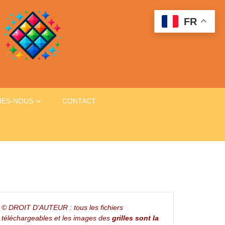
FR
MES-NOUS
CONTACT
© DROIT D'AUTEUR : tous les fichiers
téléchargeables et les images des
grilles sont la