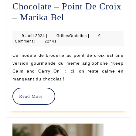
Chocolate – Point De Croix
Keep
– Marika Bel
Calm
9
GrillesGratuites
9 août 2024
|
GrillesGratuites
And
|
0
août
Comment
|
22h41
2024
Eat
Ce modèle de broderie au point de croix est une
Chocolate
version gourmande du meme anglophone "Keep
–
Calm and Carry On" : ici, on reste calme en
mangeant du chocolat !
Point
De
Read
Read More
Croix
More
–
Marika