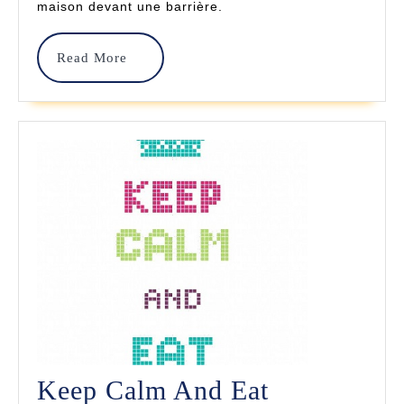
maison devant une barrière.
Croix
–
Read
Read More
SubRosa
More
Keep Calm And Eat