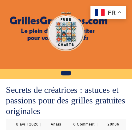
Skip
to
FR
content
Secrets de créatrices : astuces et
passions pour des grilles gratuites
originales
8
Anais
8 avril 2026
|
Anais
|
0 Comment
|
20h06
avril