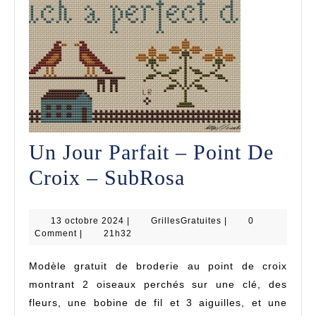
Un Jour Parfait – Point De
Un
Croix – SubRosa
Jour
13
GrillesGratuites
13 octobre 2024
|
GrillesGratuites
Parfait
|
0
octobre
Comment
|
21h32
2024
–
Modèle gratuit de broderie au point de croix
Point
montrant 2 oiseaux perchés sur une clé, des
De
fleurs, une bobine de fil et 3 aiguilles, et une