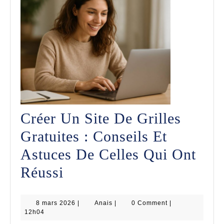
Bel
Créer Un Site De Grilles
Gratuites : Conseils Et
Astuces De Celles Qui Ont
Créer
Réussi
Un
8
Anais
8 mars 2026
Site
|
Anais
|
0 Comment
|
mars
12h04
2026