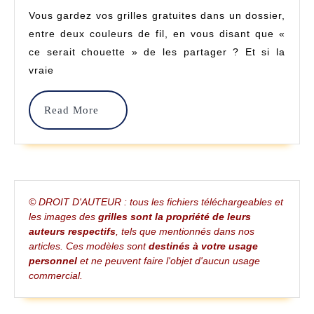
De
Vous gardez vos grilles gratuites dans un dossier,
Grilles
entre deux couleurs de fil, en vous disant que «
Gratuites
ce serait chouette » de les partager ? Et si la
vraie
:
Conseils
Read
Read More
Et
More
Astuces
De
Celles
© DROIT D'AUTEUR : tous les fichiers téléchargeables et
les images des
grilles sont la propriété de leurs
Qui
auteurs respectifs
, tels que mentionnés dans nos
articles. Ces modèles sont
destinés à votre usage
Ont
personnel
et ne peuvent faire l'objet d'aucun usage
Réussi
commercial.