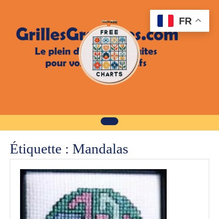
Skip
to
FR
content
Étiquette :
Mandalas