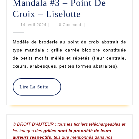
Mandala #3 – Point De
Mandala
Croix – Liselotte
#3
14
14 avril 2024
|
0 Comment
|
avril
–
2024
Modèle de broderie au point de croix abstrait de
Point
type mandala : grille carrée bicolore constituée
De
de petits motifs mêlés et répétés (fleur centrale,
cœurs, arabesques, petites formes abstraites).
Croix
–
Lire
Lire La Suite
Liselotte
La
Suite
© DROIT D'AUTEUR : tous les fichiers téléchargeables et
les images des
grilles sont la propriété de leurs
auteurs respectifs
, tels que mentionnés dans nos