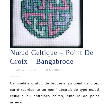
Nœud Celtique – Point De
Nœud
Croix – Bangabrode
Celtique
30
30 avril 2024
|
0 Comment
|
avril
–
2024
Ce modèle gratuit de broderie au point de croix
Point
carré représente un motif abstrait de type nœud
De
celtique ou entrelacs celtes, entouré de point
arrière.
Croix