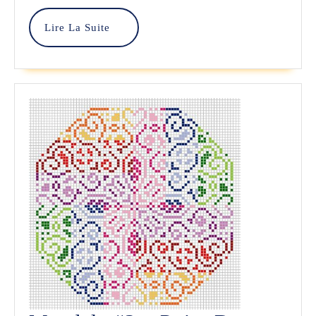
–
Lire
Lire La Suite
Bangabrod
La
Suite