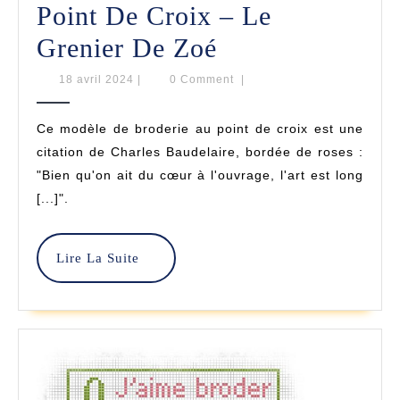
Point De Croix – Le
Citation
Grenier De Zoé
L’art
18
18 avril 2024
|
0 Comment
|
avril
Est
2024
Ce modèle de broderie au point de croix est une
Long
citation de Charles Baudelaire, bordée de roses :
–
"Bien qu'on ait du cœur à l'ouvrage, l'art est long
[...]".
Point
De
Lire
Lire La Suite
Croix
La
Suite
–
Le
Grenier