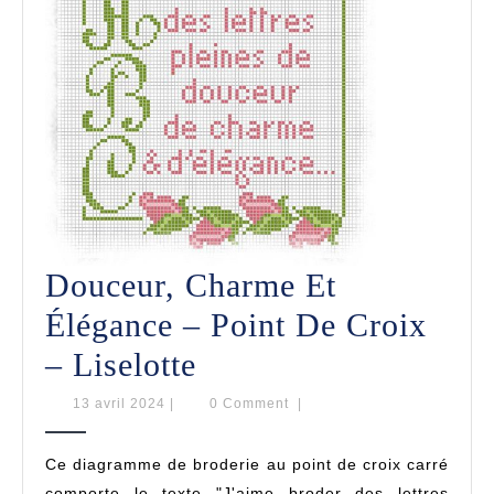
De
Zoé
Douceur, Charme Et
Élégance – Point De Croix
Douceur,
– Liselotte
Charme
13
13 avril 2024
|
0 Comment
|
avril
Et
2024
Ce diagramme de broderie au point de croix carré
Élégance
comporte le texte "J'aime broder des lettres