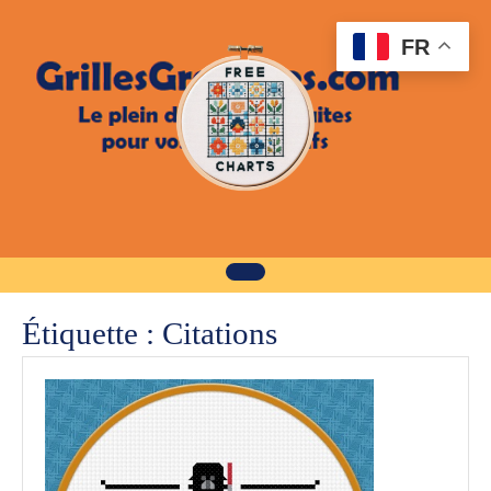
Skip
to
FR
content
Étiquette :
Citations