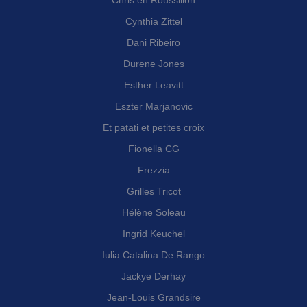
Chris en Roussillon
Cynthia Zittel
Dani Ribeiro
Durene Jones
Esther Leavitt
Eszter Marjanovic
Et patati et petites croix
Fionella CG
Frezzia
Grilles Tricot
Hélène Soleau
Ingrid Keuchel
Iulia Catalina De Rango
Jackye Derhay
Jean-Louis Grandsire