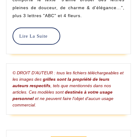
–
pleines de douceur, de charme & d'élégance...",
plus 3 lettres "ABC" et 4 fleurs.
Point
De
Lire
Lire La Suite
Croix
La
Suite
–
Liselotte
© DROIT D'AUTEUR : tous les fichiers téléchargeables et
les images des
grilles sont la propriété de leurs
auteurs respectifs
, tels que mentionnés dans nos
articles. Ces modèles sont
destinés à votre usage
personnel
et ne peuvent faire l'objet d'aucun usage
commercial.