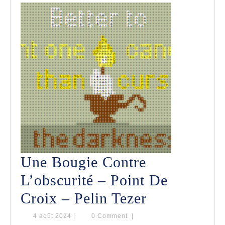
Marika
Bel
Une Bougie Contre
L’obscurité – Point De
Une
Croix – Pelin Tezer
Bougie
4
4 août 2024
|
0 Comment
|
août