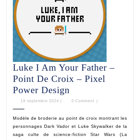
Luke I Am Your Father –
Point De Croix – Pixel
Luke
Power Design
I
19
19 septembre 2024
|
0 Comment
|
septembre
Am
2024
Modèle de broderie au point de croix montrant les
Your
personnages Dark Vador et Luke Skywalker de la
Father
saga culte de science-fiction Star Wars (La