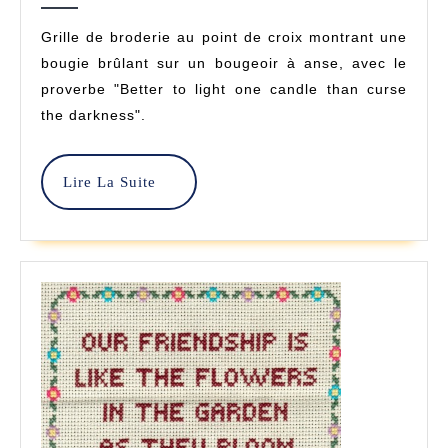
Contre
2024
Grille de broderie au point de croix montrant une
L’obscurité
bougie brûlant sur un bougeoir à anse, avec le
–
proverbe "Better to light one candle than curse
the darkness".
Point
De
Lire
Lire La Suite
Croix
La
Suite
–
Pelin
Tezer