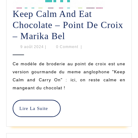
Keep Calm And Eat
Chocolate – Point De Croix
Keep
– Marika Bel
Calm
9
9 août 2024
|
0 Comment
|
août
And
2024
Ce modèle de broderie au point de croix est une
Eat
version gourmande du meme anglophone "Keep
Chocolate
Calm and Carry On" : ici, on reste calme en
mangeant du chocolat !
–
Point
Lire
Lire La Suite
De
La
Suite
Croix
–