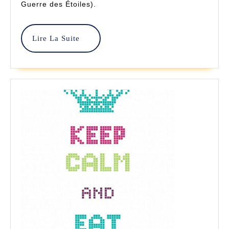
Guerre des Étoiles).
–
Point
Lire
Lire La Suite
De
La
Suite
Croix
–
Pixel
Power
Design