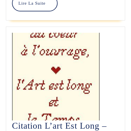
Lire
Lire La Suite
–
La
B&W
Suite
Crafts
Citation L’art Est Long –