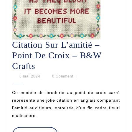
Citation Sur L’amitié –
Point De Croix – B&W
Citation
Crafts
Sur
8
8 mai 2024
|
0 Comment
|
mai
L’amitié
2024
Ce modèle de broderie au point de croix carré
–
représente une jolie citation en anglais comparant
Point
l'amitié aux fleurs, entourée d'un fin cadre fleuri
multicolore.
De
Croix