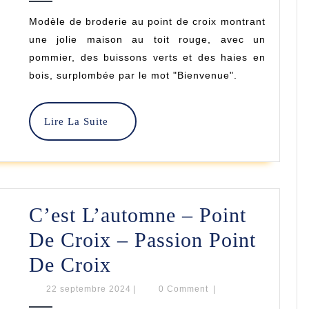
La
2024
Modèle de broderie au point de croix montrant
Maison
une jolie maison au toit rouge, avec un
–
pommier, des buissons verts et des haies en
bois, surplombée par le mot "Bienvenue".
Point
De
Lire
Lire La Suite
Croix
La
Suite
–
Passion
Point
C’est L’automne – Point
De
De Croix – Passion Point
Croix
C’est
De Croix
L’automne
22
22 septembre 2024
|
0 Comment
|
septembre