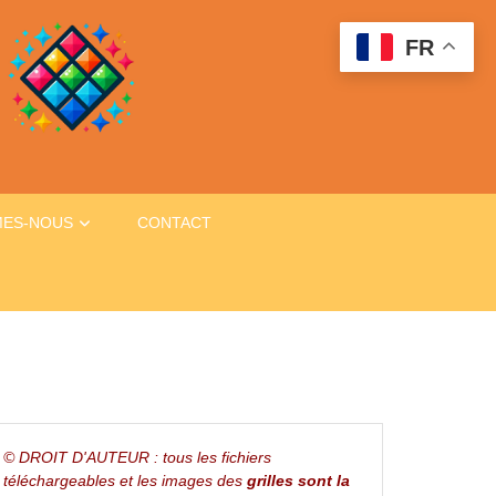
FR
MES-NOUS
CONTACT
© DROIT D'AUTEUR : tous les fichiers
téléchargeables et les images des
grilles sont la