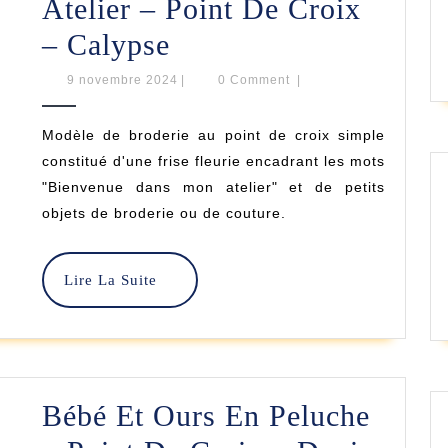
Atelier – Point De Croix
Bienvenue
– Calypse
Dans
9
9 novembre 2024
|
0 Comment
|
novembre
Mon
2024
Modèle de broderie au point de croix simple
Atelier
constitué d'une frise fleurie encadrant les mots
–
"Bienvenue dans mon atelier" et de petits
objets de broderie ou de couture.
Point
De
Lire
Lire La Suite
Croix
La
–
Suite
Calypse
Bébé Et Ours En Peluche