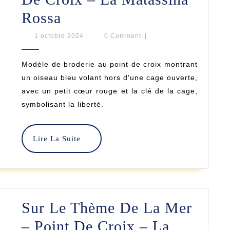
J’aime
Rossa
La
1
1 octobre 2024
|
0 Comment
|
octobre
Liberté
2024
Modèle de broderie au point de croix montrant
–
un oiseau bleu volant hors d'une cage ouverte,
Point
avec un petit cœur rouge et la clé de la cage,
symbolisant la liberté.
De
Croix
Lire
Lire La Suite
–
La
La
Suite
Matassina
Rossa
Sur Le Thème De La Mer
– Point De Croix – La