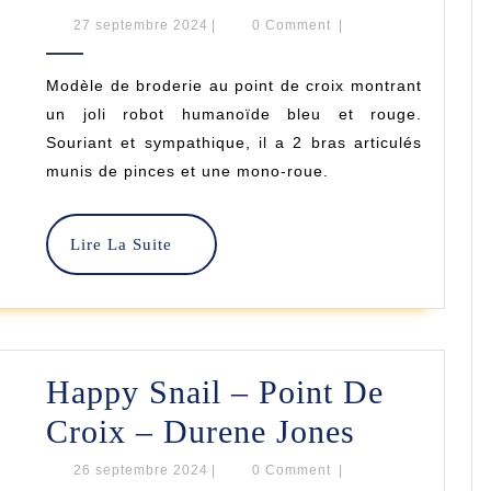
Matassina
Robot
27
27 septembre 2024
|
0 Comment
|
Rossa
septembre
–
2024
Modèle de broderie au point de croix montrant
Point
un joli robot humanoïde bleu et rouge.
De
Souriant et sympathique, il a 2 bras articulés
munis de pinces et une mono-roue.
Croix
–
Lire
Lire La Suite
Durene
La
Suite
Jones
Happy Snail – Point De
Happy
Croix – Durene Jones
Snail
26
26 septembre 2024
|
0 Comment
|
septembre