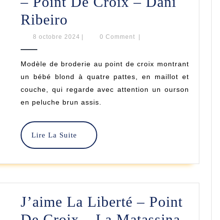
– Point De Croix – Dani
Bébé
Ribeiro
Et
8
8 octobre 2024
|
0 Comment
|
octobre
Ours
2024
Modèle de broderie au point de croix montrant
En
un bébé blond à quatre pattes, en maillot et
Peluche
couche, qui regarde avec attention un ourson
en peluche brun assis.
–
Point
Lire
Lire La Suite
De
La
Croix
Suite
–
Dani
J’aime La Liberté – Point
Ribeiro
De Croix – La Matassina