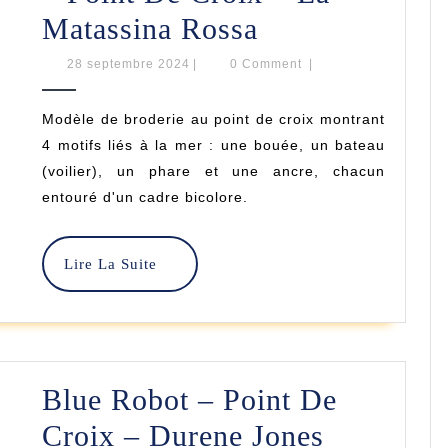
Sur
Matassina Rossa
Le
28
28 septembre 2024
|
0 Comment
|
septembre
Thème
2024
Modèle de broderie au point de croix montrant
De
4 motifs liés à la mer : une bouée, un bateau
La
(voilier), un phare et une ancre, chacun
entouré d'un cadre bicolore.
Mer
–
Lire
Lire La Suite
Point
La
Suite
De
Croix
–
Blue Robot – Point De
La
Blue
Croix – Durene Jones