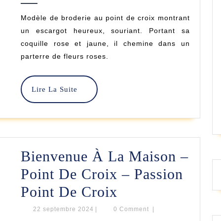
–
2024
Modèle de broderie au point de croix montrant
Point
un escargot heureux, souriant. Portant sa
De
coquille rose et jaune, il chemine dans un
parterre de fleurs roses.
Croix
–
Lire
Lire La Suite
Durene
La
Suite
Jones
Bienvenue À La Maison –
Point De Croix – Passion
Bienvenue
Point De Croix
À
22
22 septembre 2024
|
0 Comment
|
septembre