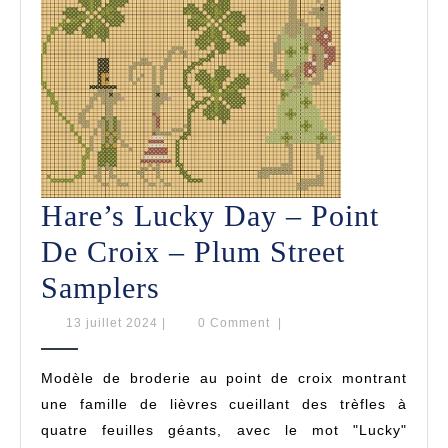
Hare’s Lucky Day – Point
De Croix – Plum Street
Hare’s
Samplers
Lucky
13
13 juillet 2024
|
0 Comment
|
juillet
Day
2024
Modèle de broderie au point de croix montrant
–
une famille de lièvres cueillant des trèfles à
Point
quatre feuilles géants, avec le mot "Lucky"