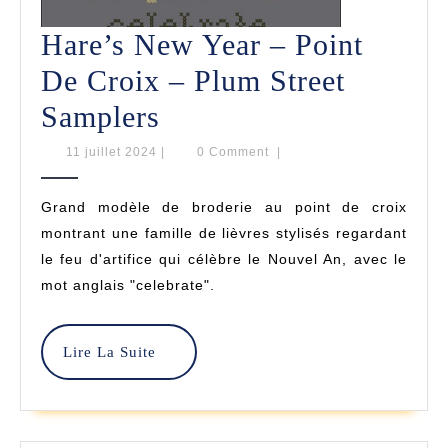
Hare’s New Year – Point
De Croix – Plum Street
Hare’s
Samplers
New
11
11 juillet 2024
|
0 Comment
|
juillet
Year
2024
Grand modèle de broderie au point de croix
–
montrant une famille de lièvres stylisés regardant
Point
le feu d'artifice qui célèbre le Nouvel An, avec le
mot anglais "celebrate".
De
Croix
Lire
Lire La Suite
–
La
Plum
Suite
Street