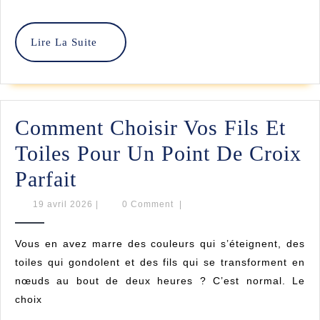
Pour
Vos
Lire
Lire La Suite
Loisirs
La
Créatifs
Suite
Comment Choisir Vos Fils Et
Toiles Pour Un Point De Croix
Comment
Parfait
Choisir
19
19 avril 2026
|
0 Comment
|
avril
Vos
2026
Vous en avez marre des couleurs qui s’éteignent, des
Fils
toiles qui gondolent et des fils qui se transforment en
Et
nœuds au bout de deux heures ? C’est normal. Le
choix
Toiles