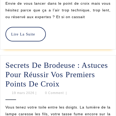
Envie de vous lancer dans le point de croix mais vous
Tableau
hésitez parce que ça a l’air trop technique, trop lent,
Au
ou réservé aux expertes ? Et si on cassait
Point
De
Lire
Lire La Suite
La
Croix
Suite
:
Astuces
Secrets De Brodeuse : Astuces
Et
Pour Réussir Vos Premiers
Modèles
Secrets
Points De Croix
Accessibles
De
19
19 mars 2026
|
0 Comment
|
mars
Brodeuse
2026
Vous tenez votre toile entre les doigts. La lumière de la
:
lampe caresse les fils, votre tasse fume encore sur la