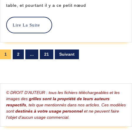
Astuces
table, et pourtant il y a ce petit nœud
Pour
Réussir
Lire
Lire La Suite
La
Vos
Suite
Premiers
Pagination
1
2
…
21
Suivant
Points
des
De
publications
Croix
© DROIT D'AUTEUR : tous les fichiers téléchargeables et les
images des
grilles sont la propriété de leurs auteurs
respectifs
, tels que mentionnés dans nos articles. Ces modèles
sont
destinés à votre usage personnel
et ne peuvent faire
l'objet d'aucun usage commercial.