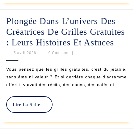
Des
Grilles
Plongée Dans L’univers Des
Gratuites
Créatrices De Grilles Gratuites
Originales
Plon
: Leurs Histoires Et Astuces
Dan
5
5 avril 2026
|
0 Comment
|
avril
L’un
2026
Vous pensez que les grilles gratuites, c’est du jetable,
Des
sans âme ni valeur ? Et si derrière chaque diagramme
Créat
offert il y avait des récits, des mains, des cafés et
De
Grill
Lire
Lire La Suite
La
Grat
Suite
: