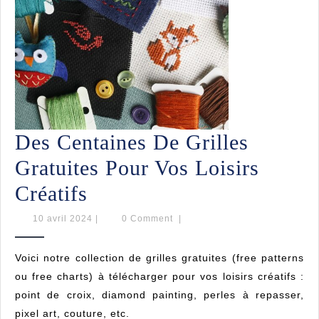
Des Centaines De Grilles
Gratuites Pour Vos Loisirs
Des
Créatifs
Centaines
10
10 avril 2024
|
0 Comment
|
avril
De
2024
Voici notre collection de grilles gratuites (free patterns
Grilles
ou free charts) à télécharger pour vos loisirs créatifs :
Gratuites
point de croix, diamond painting, perles à repasser,
pixel art, couture, etc.