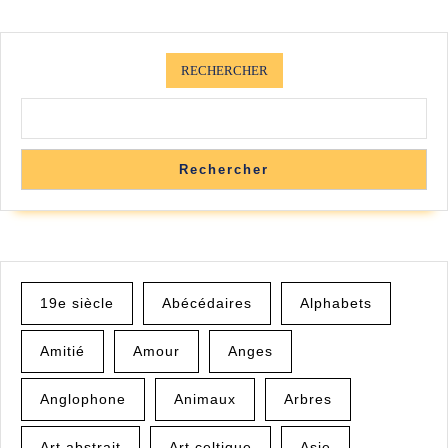
RECHERCHER
Rechercher
19e siècle
Abécédaires
Alphabets
Amitié
Amour
Anges
Anglophone
Animaux
Arbres
Art abstrait
Art celtique
Asie