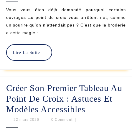
Créat
2026
Vous vous êtes déjà demandé pourquoi certains
De
ouvrages au point de croix vous arrêtent net, comme
Tale
un sourire qu’on n’attendait pas ? C’est que la broderie
a cette magie :
Qui
Subl
Lire
Lire La Suite
La
La
Suite
Brod
Au
Créer Son Premier Tableau Au
Poin
Point De Croix : Astuces Et
De
Créer
Modèles Accessibles
Croi
Son
22
22 mars 2026
|
0 Comment
|
mars
Premier
2026