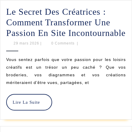
Et
Le Secret Des Créatrices :
Astuces
Comment Transformer Une
De
L
Passion En Site Incontournable
Créatrices
S
29
29 mars 2026
|
0 Comments
|
mars
D
2026
Vous sentez parfois que votre passion pour les loisirs
C
créatifs est un trésor un peu caché ? Que vos
:
broderies, vos diagrammes et vos créations
mériteraient d’être vues, partagées, et
C
T
Lire
Lire La Suite
U
La
Suite
P
E