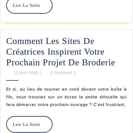
Lire
Lire La Suite
Point
La
Suite
De
Croix
Comment Les Sites De
Offert
Créatrices Inspirent Votre
Com
Prochain Projet De Broderie
Les
12
12 avril 2026
|
0 Comment
|
avril
Site
2026
Et si, au lieu de tourner en rond devant votre boîte à
De
fils, vous trouviez sur un écran la petite étincelle qui
Créa
fera démarrer votre prochain ouvrage ? C’est frustrant,
Insp
Votr
Lire
Lire La Suite
La