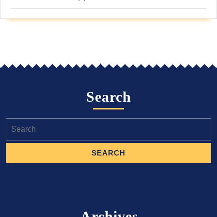
Search
Search
for:
Archives