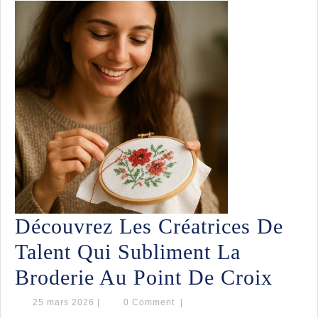
S
I
Découvrez Les Créatrices De
Talent Qui Subliment La
Déco
Broderie Au Point De Croix
Les
25
25 mars 2026
|
0 Comment
|
mars