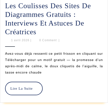
Leur
Les Coulisses Des Sites De
Histo
Diagrammes Gratuits :
Et
Interviews Et Astuces De
Astu
Les
Créatrices
Coulisses
1
1 avril 2026
|
0 Comment
|
avril
Des
2026
Avez-vous déjà ressenti ce petit frisson en cliquant sur
Sites
Télécharger pour un motif gratuit — la promesse d’un
De
après-midi de calme, le doux cliquetis de l’aiguille, la
tasse encore chaude
Diagrammes
Gratuits
Lire
Lire La Suite
:
La
Interviews
Suite