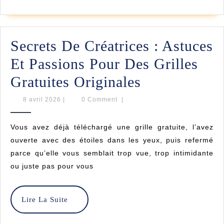
Proc
Suite
Proj
De
Secrets De Créatrices : Astuces
Brod
Et Passions Pour Des Grilles
Secrets
Gratuites Originales
De
8
8 avril 2026
|
0 Comment
|
avril
Créatrices
2026
Vous avez déjà téléchargé une grille gratuite, l’avez
:
ouverte avec des étoiles dans les yeux, puis refermé
Astuces
parce qu’elle vous semblait trop vue, trop intimidante
ou juste pas pour vous
Et
Passions
Lire
Lire La Suite
Pour
La
Suite