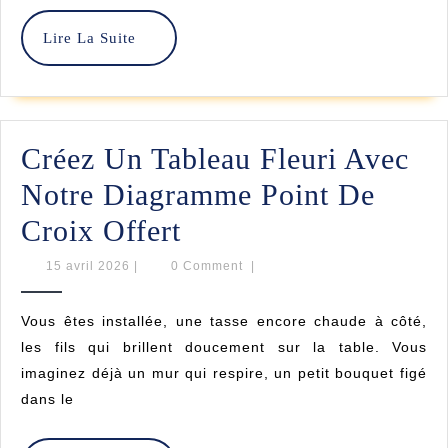
Pour
Lire
Lire La Suite
Un
La
Point
Suite
De
Créez Un Tableau Fleuri Avec
Croix
Notre Diagramme Point De
Parfait
Créez
Croix Offert
Un
15
15 avril 2026
|
0 Comment
|
avril
Tableau
2026
Vous êtes installée, une tasse encore chaude à côté,
Fleuri
les fils qui brillent doucement sur la table. Vous
Avec
imaginez déjà un mur qui respire, un petit bouquet figé
dans le
Notre
Diagramme