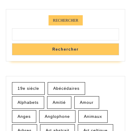
RECHERCHER
Rechercher
19e siècle
Abécédaires
Alphabets
Amitié
Amour
Anges
Anglophone
Animaux
Arbres
Art abstrait
Art celtique