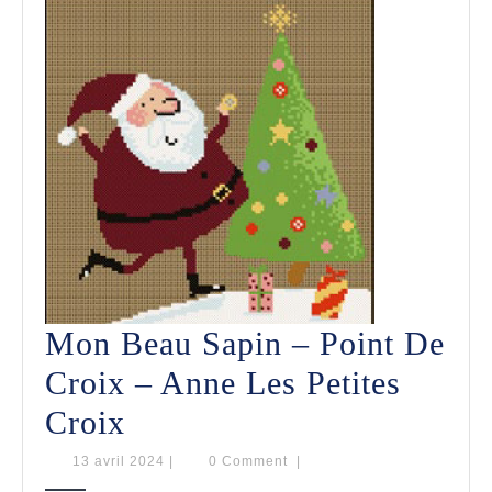
Mon Beau Sapin – Point De
Croix – Anne Les Petites
Mon
Croix
Beau
13
13 avril 2024
|
0 Comment
|
avril