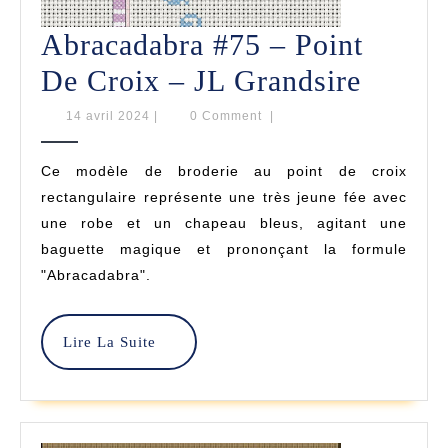
Abracadabra #75 – Point
Abrac
De Croix – JL Grandsire
#75
14
14 avril 2024
|
0 Comment
|
avril
–
2024
Ce modèle de broderie au point de croix
Point
rectangulaire représente une très jeune fée avec
De
une robe et un chapeau bleus, agitant une
baguette magique et prononçant la formule
Croix
"Abracadabra".
–
JL
Lire
Lire La Suite
Grands
La
Suite