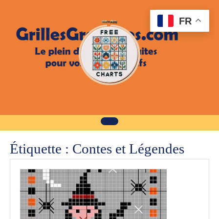
Skip
to
FR
content
Étiquette :
Contes et Légendes