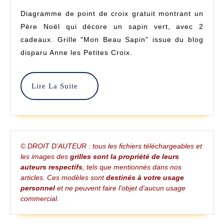
Sapin
2024
Diagramme de point de croix gratuit montrant un
–
Père Noël qui décore un sapin vert, avec 2
Point
cadeaux. Grille "Mon Beau Sapin" issue du blog
disparu Anne les Petites Croix.
De
Croix
Lire
Lire La Suite
–
La
Anne
Suite
Les
Petites
© DROIT D'AUTEUR : tous les fichiers téléchargeables et
les images des
grilles sont la propriété de leurs
Croix
auteurs respectifs
, tels que mentionnés dans nos
articles. Ces modèles sont
destinés à votre usage
personnel
et ne peuvent faire l'objet d'aucun usage
commercial.