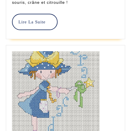
souris, crâne et citrouille !
Croix
–
Lire
Lire La Suite
Balades
La
Suite
Et
Broderies