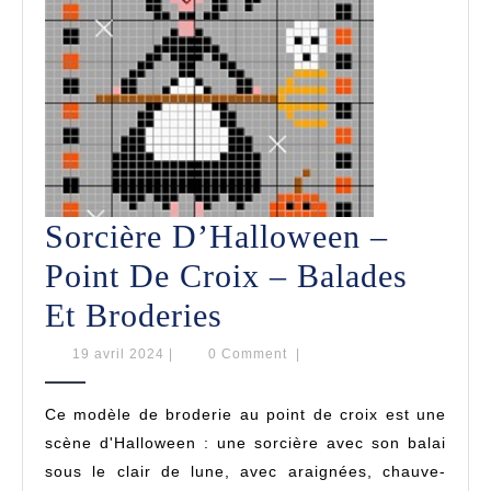
Sorcière D’Halloween –
Point De Croix – Balades
Sorcière
Et Broderies
D’Halloween
19
19 avril 2024
|
0 Comment
|
avril
–
2024
Ce modèle de broderie au point de croix est une
Point
scène d'Halloween : une sorcière avec son balai
De
sous le clair de lune, avec araignées, chauve-