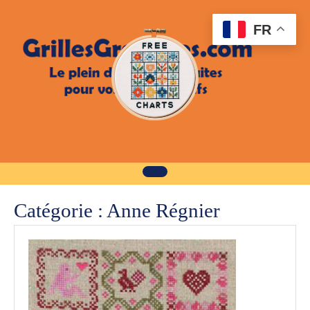
Skip
to
FR
content
Catégorie :
Anne Régnier