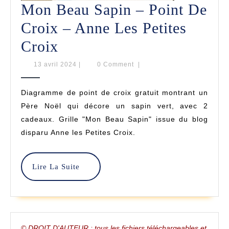
Mon Beau Sapin – Point De
Croix – Anne Les Petites
Mon
Croix
Beau
13
13 avril 2024
|
0 Comment
|
avril
Sapin
2024
Diagramme de point de croix gratuit montrant un
–
Père Noël qui décore un sapin vert, avec 2
Point
cadeaux. Grille "Mon Beau Sapin" issue du blog
disparu Anne les Petites Croix.
De
Croix
Lire
Lire La Suite
–
La
Anne
Suite
Les
© DROIT D'AUTEUR : tous les fichiers téléchargeables et