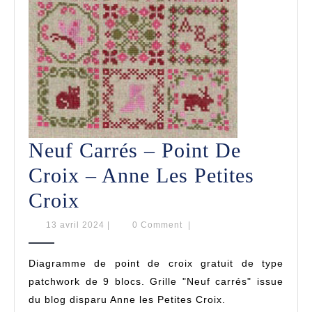
Neuf Carrés – Point De
Croix – Anne Les Petites
Neuf
Croix
Carrés
13
13 avril 2024
|
0 Comment
|
avril
–
2024
Diagramme de point de croix gratuit de type
Point
patchwork de 9 blocs. Grille "Neuf carrés" issue
De
du blog disparu Anne les Petites Croix.