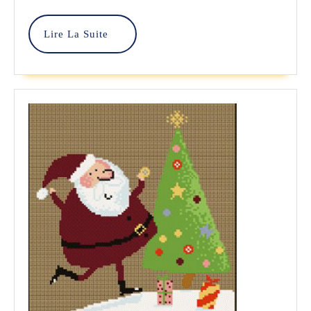
Croix
–
Lire
Lire La Suite
La
Anne
Suite
Les
Petites
Croix