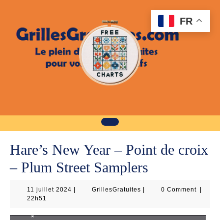
Skip
to
FR
content
Hare’s New Year – Point de croix
– Plum Street Samplers
11
GrillesGratuites
11 juillet 2024
|
GrillesGratuites
|
0 Comment
|
juillet
22h51
2024