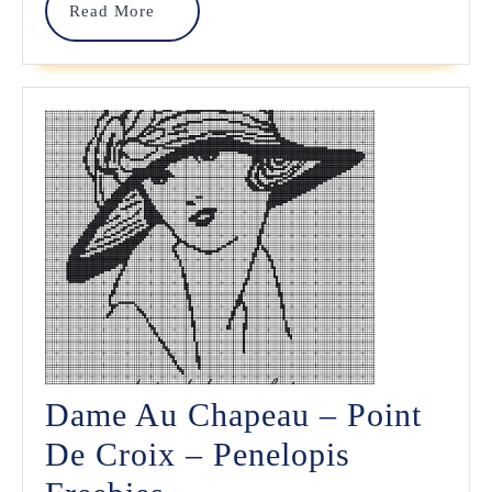
–
Read
Read More
SubRosa
More
Dame Au Chapeau – Point
De Croix – Penelopis