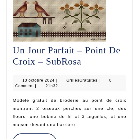
Un Jour Parfait – Point De
Un
Croix – SubRosa
Jour
13
GrillesGratuites
13 octobre 2024
|
GrillesGratuites
Parfait
|
0
octobre
Comment
|
21h32
2024
–
Modèle gratuit de broderie au point de croix
Point
montrant 2 oiseaux perchés sur une clé, des
De
fleurs, une bobine de fil et 3 aiguilles, et une
maison devant une barrière.
Croix