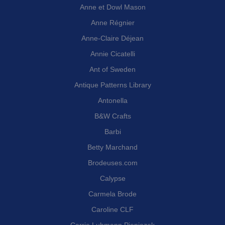
Anne et Dowl Mason
Anne Régnier
Anne-Claire Déjean
Annie Cicatelli
Ant of Sweden
Antique Patterns Library
Antonella
B&W Crafts
Barbi
Betty Marchand
Brodeuses.com
Calypse
Carmela Brode
Caroline CLF
Carrie Luhmann Pieniozek