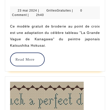
Vague
23
GrillesGratuites
23 mai 2024
|
GrillesGratuites
|
–
0
mai
Comment
|
2h40
2024
Point
Ce modèle gratuit de broderie au point de croix
De
est une adaptation du célèbre tableau "La Grande
Croix
Vague de Kanagawa" du peintre japonais
Katsushika Hokusai.
–
Un
Read
Read More
Jour
More
Une
Grille