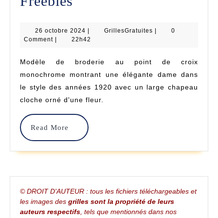
Dame
Freebies
Au
26
GrillesGratuites
26 octobre 2024
Chapeau
|
GrillesGratuites
|
0
octobre
Comment
|
22h42
2024
–
Modèle de broderie au point de croix
Point
monochrome montrant une élégante dame dans
De
le style des années 1920 avec un large chapeau
cloche orné d'une fleur.
Croix
–
Read
Read More
Penelopis
More
Freebies
© DROIT D'AUTEUR : tous les fichiers téléchargeables et
les images des
grilles sont la propriété de leurs
auteurs respectifs
, tels que mentionnés dans nos