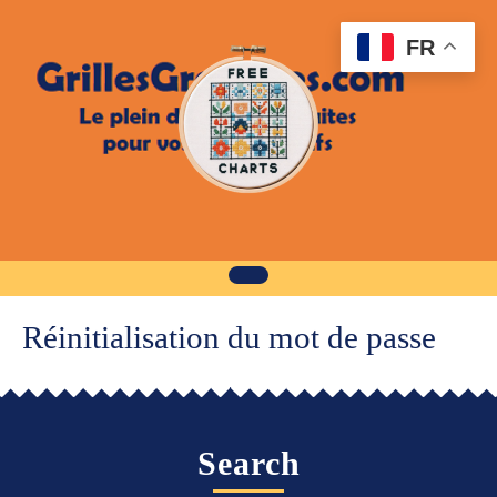
Skip
to
FR
content
Réinitialisation du mot de passe
Search