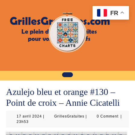
Skip
to
FR
content
Azulejo bleu et orange #130 –
Point de croix – Annie Cicatelli
17
GrillesGratuites
17 avril 2024
|
GrillesGratuites
|
0 Comment
|
avril
23h53
2024