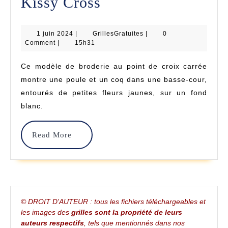
Poule
Kissy Cross
Et
1
GrillesGratuites
1 juin 2024
|
GrillesGratuites
Coq
|
0
juin
Comment
|
15h31
2024
Dans
Ce modèle de broderie au point de croix carrée
Les
montre une poule et un coq dans une basse-cour,
Fleurs
entourés de petites fleurs jaunes, sur un fond
blanc.
–
Point
Read
Read More
De
More
Croix
–
Kissy
© DROIT D'AUTEUR : tous les fichiers téléchargeables et
les images des
grilles sont la propriété de leurs
Cross
auteurs respectifs
, tels que mentionnés dans nos