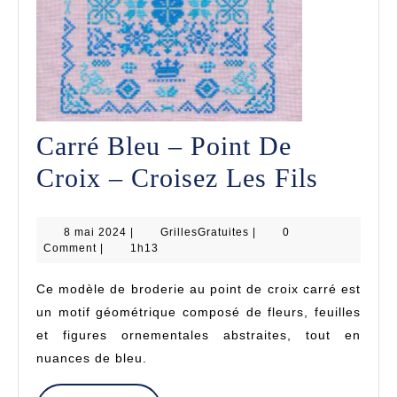
Carré Bleu – Point De
Carré
Croix – Croisez Les Fils
Bleu
8
GrillesGratuites
8 mai 2024
|
GrillesGratuites
|
0
–
mai
Comment
|
1h13
2024
Point
Ce modèle de broderie au point de croix carré est
De
un motif géométrique composé de fleurs, feuilles
Croix
et figures ornementales abstraites, tout en
nuances de bleu.
–