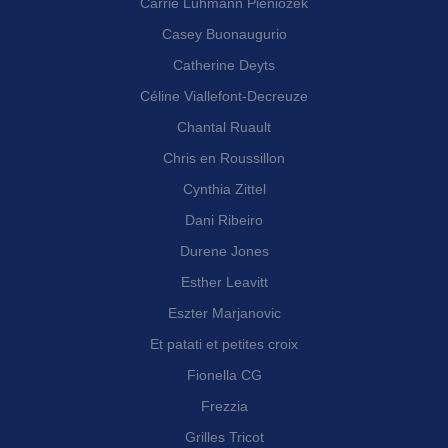
Carrie Luhmann Pieniozek
Casey Buonaugurio
Catherine Deyts
Céline Viallefont-Decreuze
Chantal Ruault
Chris en Roussillon
Cynthia Zittel
Dani Ribeiro
Durene Jones
Esther Leavitt
Eszter Marjanovic
Et patati et petites croix
Fionella CG
Frezzia
Grilles Tricot