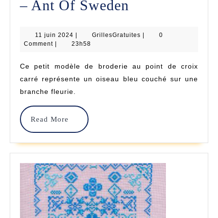
Blue
– Ant Of Sweden
Bird
11
GrillesGratuites
11 juin 2024
|
GrillesGratuites
–
|
0
juin
Comment
|
23h58
2024
Point
Ce petit modèle de broderie au point de croix
De
carré représente un oiseau bleu couché sur une
Croix
branche fleurie.
–
Read
Read More
Ant
More
Of
Sweden