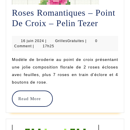
Roses Romantiques – Point
Roses
De Croix – Pelin Tezer
Romanti
16
GrillesGratuites
16 juin 2024
|
GrillesGratuites
|
0
–
juin
Comment
|
17h25
2024
Point
Modèle de broderie au point de croix présentant
De
une jolie composition florale de 2 roses écloses
Croix
avec feuilles, plus 7 roses en train d'éclore et 4
boutons de rose.
–
Pelin
Read
Read More
Tezer
More