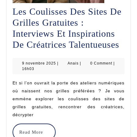
Les Coulisses Des Sites De
Grilles Gratuites :
Interviews Et Inspirations
Les
De Créatrices Talentueuses
Coul
9
Anais
9 novembre 2025
|
Anais
|
0 Comment
|
Des
novembre
16h03
2025
Site
Et si l’on ouvrait la porte des ateliers numériques
De
où naissent nos grilles préférées ? Je vous
Gril
emmène explorer les coulisses des sites de
grilles gratuites, rencontrer des créatrices,
Grat
décrypter
:
Inte
Read
Read More