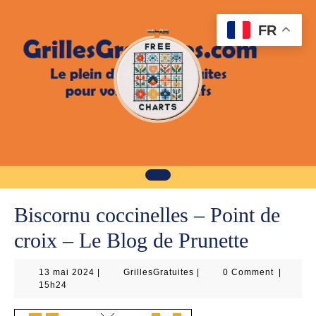
Skip
to
FR
content
Biscornu coccinelles – Point de
croix – Le Blog de Prunette
13
GrillesGratuites
13 mai 2024
|
GrillesGratuites
|
0 Comment
|
mai
15h24
2024