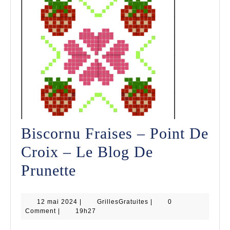
Biscornu Fraises – Point De
Croix – Le Blog De
Biscornu
Prunette
Fraises
12
GrillesGratuites
12 mai 2024
–
|
GrillesGratuites
|
0
mai
Comment
|
19h27
2024
Point