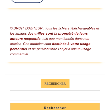
More
Et
Insp
De
© DROIT D'AUTEUR : tous les fichiers téléchargeables et
Créa
les images des
grilles sont la propriété de leurs
Tale
auteurs respectifs
, tels que mentionnés dans nos
articles. Ces modèles sont
destinés à votre usage
personnel
et ne peuvent faire l'objet d'aucun usage
commercial.
RECHERCHER
Rechercher