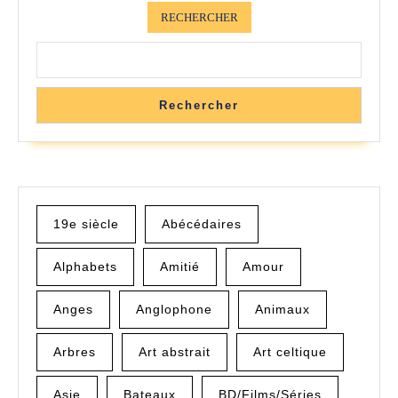
RECHERCHER
Rechercher
19e siècle
Abécédaires
Alphabets
Amitié
Amour
Anges
Anglophone
Animaux
Arbres
Art abstrait
Art celtique
Asie
Bateaux
BD/Films/Séries