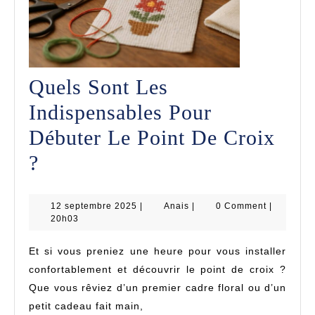
Quels Sont Les
Indispensables Pour
Débuter Le Point De Croix
Quels
?
Sont
12
Anais
Les
12 septembre 2025
|
Anais
|
0 Comment
|
septembre
20h03
2025
Indispensables
Et si vous preniez une heure pour vous installer
Pour
confortablement et découvrir le point de croix ?
Débuter
Que vous rêviez d’un premier cadre floral ou d’un
petit cadeau fait main,
Le