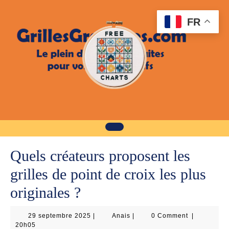
Skip
to
FR
content
Quels créateurs proposent les
grilles de point de croix les plus
originales ?
29
Anais
29 septembre 2025
|
Anais
|
0 Comment
|
septembre
20h05