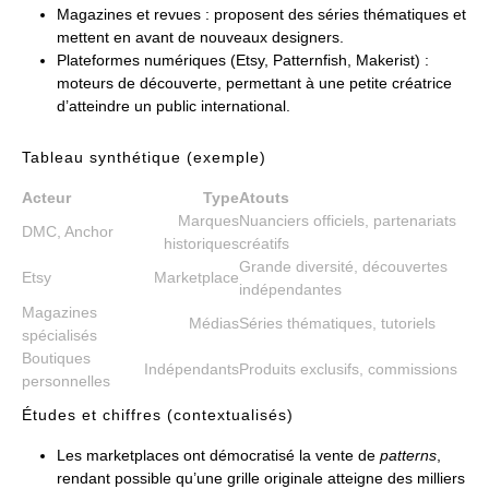
Magazines et revues : proposent des séries thématiques et
mettent en avant de nouveaux designers.
Plateformes numériques (Etsy, Patternfish, Makerist) :
moteurs de découverte, permettant à une petite créatrice
d’atteindre un public international.
Tableau synthétique (exemple)
Acteur
Type
Atouts
Marques
Nuanciers officiels, partenariats
DMC, Anchor
historiques
créatifs
Grande diversité, découvertes
Etsy
Marketplace
indépendantes
Magazines
Médias
Séries thématiques, tutoriels
spécialisés
Boutiques
Indépendants
Produits exclusifs, commissions
personnelles
Études et chiffres (contextualisés)
Les marketplaces ont démocratisé la vente de
patterns
,
rendant possible qu’une grille originale atteigne des milliers