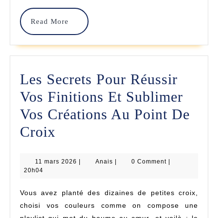
Point
Read
Read More
De
More
Croix
?
Les Secrets Pour Réussir
Vos Finitions Et Sublimer
Vos Créations Au Point De
Les
Croix
Secrets
11
Anais
11 mars 2026
Pour
|
Anais
|
0 Comment
|
mars
20h04
2026
Réussir
Vous avez planté des dizaines de petites croix,
Vos
choisi vos couleurs comme on compose une
playlist qui met du baume au cœur, et voilà : le