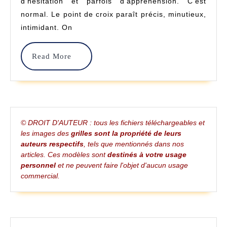
Ave
d’hésitation et parfois d’appréhension. C’est
normal. Le point de croix paraît précis, minutieux,
Nos
intimidant. On
Gril
Grat
Read
Read More
More
Tout
En
Dou
© DROIT D'AUTEUR : tous les fichiers téléchargeables et
les images des
grilles sont la propriété de leurs
auteurs respectifs
, tels que mentionnés dans nos
articles. Ces modèles sont
destinés à votre usage
personnel
et ne peuvent faire l'objet d'aucun usage
commercial.