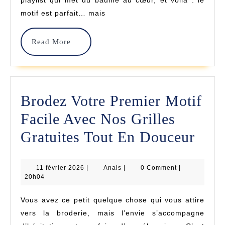
Finitions
motif est parfait… mais
Et
Sublimer
Read
Read More
Vos
More
Créations
Au
Brodez Votre Premier Motif
Point
Facile Avec Nos Grilles
De
Bro
Gratuites Tout En Douceur
Croix
Votr
11
Anais
11 février 2026
|
Anais
|
0 Comment
|
Prem
février
20h04
2026
Moti
Vous avez ce petit quelque chose qui vous attire
Faci
vers la broderie, mais l’envie s’accompagne