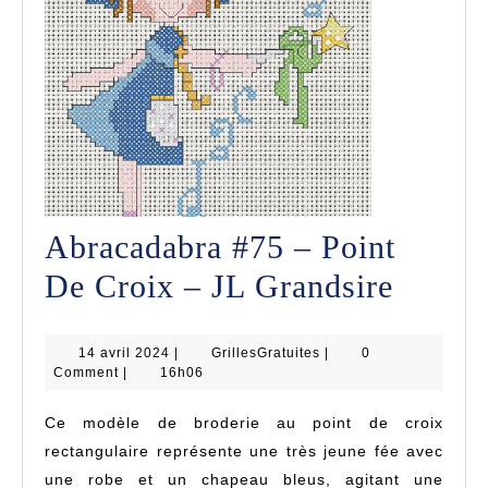
Abracadabra #75 – Point
Abrac
De Croix – JL Grandsire
#75
14
GrillesGratuites
14 avril 2024
|
GrillesGratuites
|
0
–
avril
Comment
|
16h06
2024
Point
Ce modèle de broderie au point de croix
De
rectangulaire représente une très jeune fée avec
Croix
une robe et un chapeau bleus, agitant une