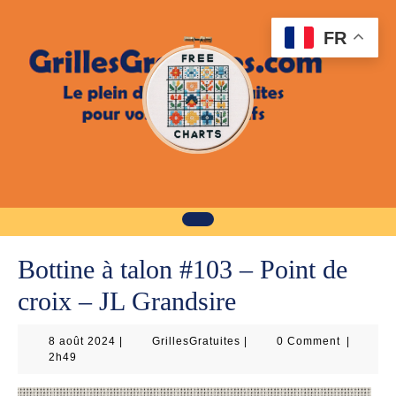
Skip
to
FR
content
Bottine à talon #103 – Point de
croix – JL Grandsire
8
GrillesGratuites
8 août 2024
|
GrillesGratuites
|
0 Comment
|
août
2h49
2024