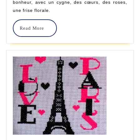
Point
bonheur, avec un cygne, des cœurs, des roses,
une frise florale.
De
Croix
Read
Read More
–
More
Broderies
Passion