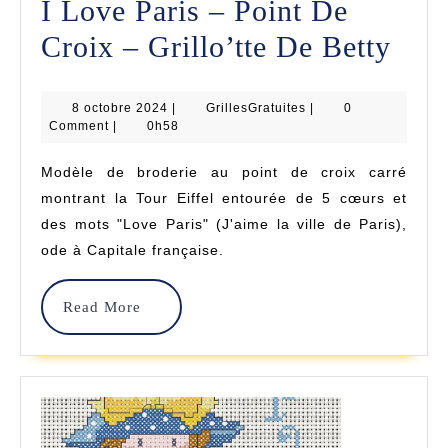
I Love Paris – Point De
I
Croix – Grillo’tte De Betty
Lov
8
GrillesGratuites
8 octobre 2024
|
GrillesGratuites
|
0
Pari
octobre
Comment
|
0h58
2024
–
Modèle de broderie au point de croix carré
Poin
montrant la Tour Eiffel entourée de 5 cœurs et
De
des mots "Love Paris" (J'aime la ville de Paris),
ode à Capitale française.
Cro
–
Read
Read More
Gril
More
De
Bett