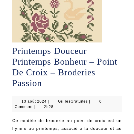
Printemps Douceur
Printemps Bonheur – Point
De Croix – Broderies
Printemps
Passion
Douceur
13
GrillesGratuites
13 août 2024
Printemps
|
GrillesGratuites
|
0
août
Comment
|
2h28
2024
Bonheur
Ce modèle de broderie au point de croix est un
–
hymne au printemps, associé à la douceur et au